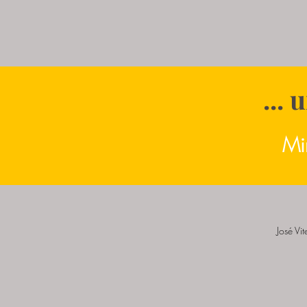
...
Mi
José Vi